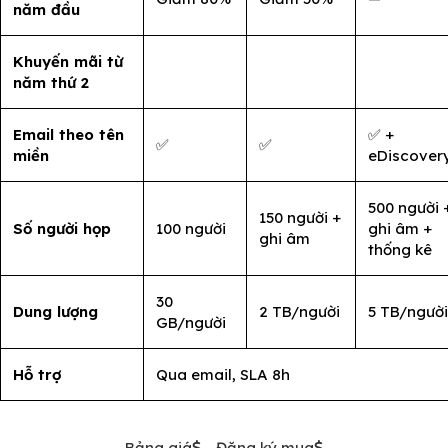
năm đầu
Khuyến mãi từ
năm thứ 2
Email theo tên
✅ +
✅
✅
miền
eDiscover
500 người 
150 người +
Số người họp
100 người
ghi âm +
ghi âm
thống kê
30
Dung lượng
2 TB/người
5 TB/người
GB/người
Hỗ trợ
Qua email, SLA 8h
Bảng giá
Đăng ký mua