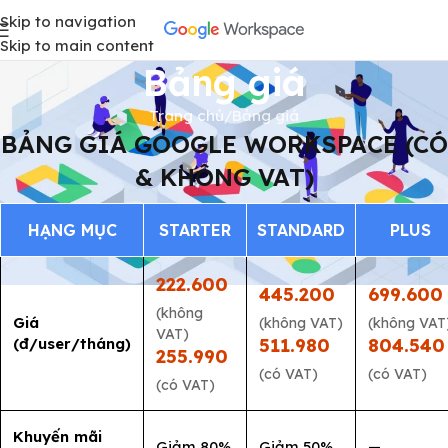
Skip to navigation
Skip to main content
Bảng giá
Trang chủ
Bảng giá
BẢNG GIÁ GOOGLE WORKSPACE (CÓ
& KHÔNG VAT)
HẠNG MỤC
STARTER
STANDARD
PLUS
222.600
445.200
699.600
(không
Giá
(không VAT)
(không VAT
VAT)
(đ/user/tháng)
511.980
804.540
255.990
(có VAT)
(có VAT)
(có VAT)
Khuyến mãi
Giảm 80%
Giảm 50%
—